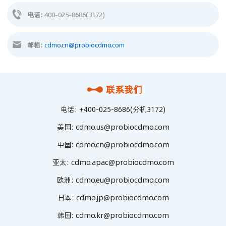
电话:
400-025-8686(3172)
邮箱:
cdmo.cn@probiocdmo.com
联系我们
电话:
+400-025-8686(分机3172)
美国:
cdmo.us@probiocdmo.com
中国:
cdmo.cn@probiocdmo.com
亚太:
cdmo.apac@probiocdmo.com
欧洲:
cdmo.eu@probiocdmo.com
日本:
cdmo.jp@probiocdmo.com
韩国:
cdmo.kr@probiocdmo.com