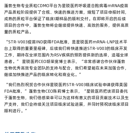
蓬勃生物专业质粒CDMO平台为星锐医药呼吸道合胞病毒mRNA疫苗
产品质粒阶段提供了合规、快速的推进方案，缩短了项目申报时间，
成熟的质粒平台保证了临床I期样品的顺利交付。在即将开启的后续
项目的合作中，蓬勃生物将会继续提供快速、高效的服务，提供高质
量的质粒产品。
“STR-V003疫苗IND获得FDA批准，是星锐医药mRNA-LNP技术平
台上取得的重要里程碑，后续我们将快速推进STR-V003的临床开发
工作，期待在全球范围内为RSV疾病的预防提供新的选择，造福全球
患者。” 星锐医药CEO胡荣宽博士表示，“非常感谢合作伙伴蓬勃
生物优秀高效专业团队的支持与配合，我们希望能在未来加强合作，
继续加快推进产品的临床转化和商业化。”
“我们热烈祝贺合作伙伴星锐医药STR-V003临床试验申请获得美国
FDA批准，”蓬勃生物CEO陈莉博士表示，“星锐医药把该项目委托
于蓬勃生物，我们倍感荣幸可以为这样有意义的项目贡献技术以及生
产支持，我们会持续关注项目临床试验进展，并同时预祝该临床项目
顺利进行。”