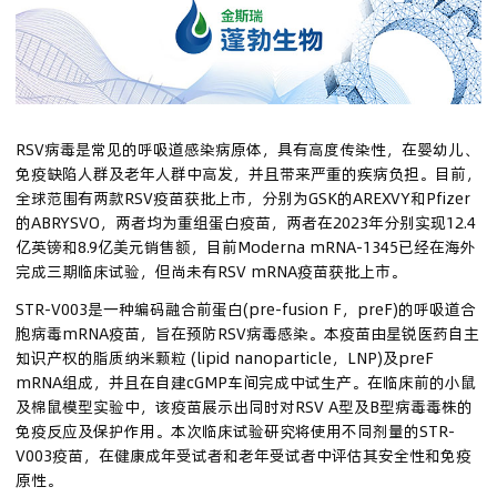
联系我们
登录
RSV病毒是常见的呼吸道感染病原体，具有高度传染性，在婴幼儿、
注册
免疫缺陷人群及老年人群中高发，并且带来严重的疾病负担。目前，
全球范围有两款RSV疫苗获批上市，分别为GSK的AREXVY和Pfizer
的ABRYSVO，两者均为重组蛋白疫苗，两者在2023年分别实现12.4
用户中心
亿英镑和8.9亿美元销售额，目前Moderna mRNA-1345已经在海外
完成三期临床试验，但尚未有RSV mRNA疫苗获批上市。
退出
STR-V003是一种编码融合前蛋白(pre-fusion F，preF)的呼吸道合
胞病毒mRNA疫苗，旨在预防RSV病毒感染。本疫苗由星锐医药自主
知识产权的脂质纳米颗粒 (lipid nanoparticle，LNP)及preF
English
mRNA组成，并且在自建cGMP车间完成中试生产。在临床前的小鼠
及棉鼠模型实验中，该疫苗展示出同时对RSV A型及B型病毒毒株的
免疫反应及保护作用。本次临床试验研究将使用不同剂量的STR-
Japan
V003疫苗，在健康成年受试者和老年受试者中评估其安全性和免疫
原性。