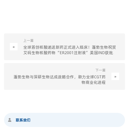
上一篇
«
全球首创核酸递送新药正式进入临床！蓬勃生物祝贺
艾码生物核酸药物“ER2001注射液”美国IND获批
下一篇
»
蓬勃生物与深研生物达成战略合作，助力全球CGT药
物商业化进程
联系我们