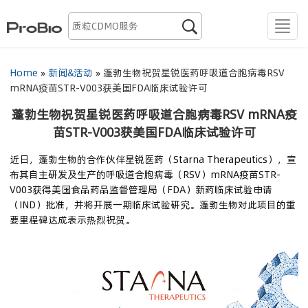
生物药发现

men
抗体蛋白药CDMO
Home
»
新闻&活动
»
蓬勃生物祝贺星锐医药呼吸道合胞病毒RSV
mRNA疫苗STR-V003获美国FDA临床试验许可
质粒CDMO
蓬勃生物祝贺星锐医药呼吸道合胞病毒RSV mRNA疫
慢病毒CDMO
苗STR-V003获美国FDA临床试验许可
近日，蓬勃生物的合作伙伴星锐医药（Starna Therapeutics），宣
腺相关病毒CDMO
布其自主研发及生产的呼吸道合胞病毒（RSV）mRNA疫苗STR-
V003获得美国食品药品监督管理局（FDA）新药临床试验申请
mRNA CDMO
（IND）批准，并将开展一期临床试验研究。蓬勃生物对此项目的重
要里程碑达成表示热烈祝贺。
资源
关于我们
全球布局