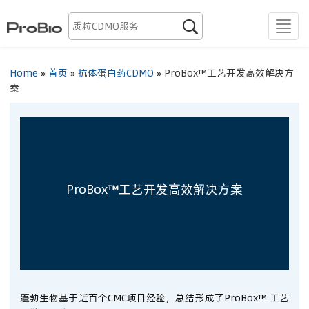
生物药发现

men
抗体蛋白药CDMO
Home
»
首页
»
抗体蛋白药CDMO
»
ProBox™工艺开发高效解决方
案
质粒CDMO
慢病毒CDMO
腺相关病毒CDMO
ProBox™工艺开发高效解决方案
mRNA CDMO
资源
关于我们
蓬勃生物基于近百个CMC项目经验，总结形成了ProBox™ 工艺
全球布局