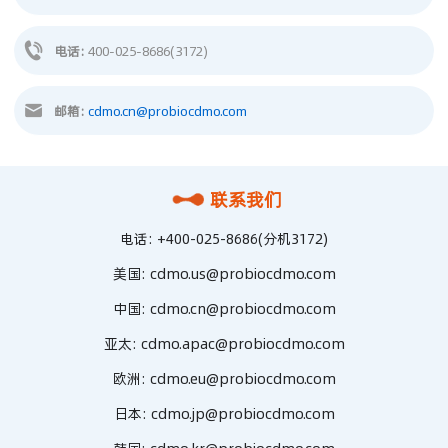
电话:
400-025-8686(3172)
邮箱:
cdmo.cn@probiocdmo.com
联系我们
电话:
+400-025-8686(分机3172)
美国:
cdmo.us@probiocdmo.com
中国:
cdmo.cn@probiocdmo.com
亚太:
cdmo.apac@probiocdmo.com
欧洲:
cdmo.eu@probiocdmo.com
日本:
cdmo.jp@probiocdmo.com