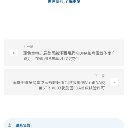
关注我们,了解更多
上一篇
«
蓬勃生物扩展美国新泽西州质粒DNA和病毒载体生产
能力，加速细胞与基因治疗交付
下一篇
»
蓬勃生物祝贺星锐医药呼吸道合胞病毒RSV mRNA疫
苗STR-V003获美国FDA临床试验许可
联系我们