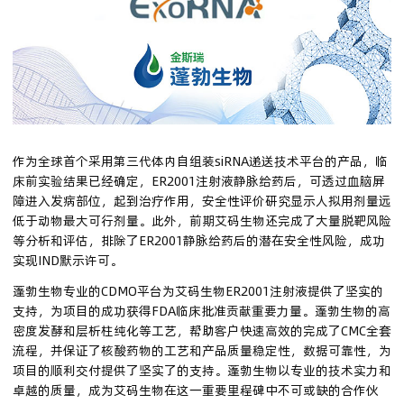
联系我们
登录
注册
作为全球首个采用第三代体内自组装siRNA递送技术平台的产品，临
床前实验结果已经确定，ER2001注射液静脉给药后，可透过血脑屏
用户中心
障进入发病部位，起到治疗作用，安全性评价研究显示人拟用剂量远
低于动物最大可行剂量。此外，前期艾码生物还完成了大量脱靶风险
退出
等分析和评估，排除了ER2001静脉给药后的潜在安全性风险，成功
实现IND默示许可。
蓬勃生物专业的CDMO平台为艾码生物ER2001注射液提供了坚实的
English
支持，为项目的成功获得FDA临床批准贡献重要力量。蓬勃生物的高
密度发酵和层析柱纯化等工艺，帮助客户快速高效的完成了CMC全套
流程，并保证了核酸药物的工艺和产品质量稳定性，数据可靠性，为
Japan
项目的顺利交付提供了坚实了的支持。蓬勃生物以专业的技术实力和
卓越的质量，成为艾码生物在这一重要里程碑中不可或缺的合作伙