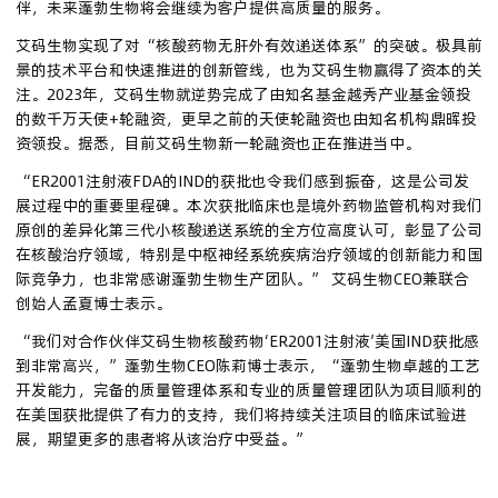
伴，未来蓬勃生物将会继续为客户提供高质量的服务。
艾码生物实现了对“核酸药物无肝外有效递送体系”的突破。极具前
景的技术平台和快速推进的创新管线，也为艾码生物赢得了资本的关
注。2023年，艾码生物就逆势完成了由知名基金越秀产业基金领投
的数千万天使+轮融资，更早之前的天使轮融资也由知名机构鼎晖投
资领投。据悉，目前艾码生物新一轮融资也正在推进当中。
“ER2001注射液FDA的IND的获批也令我们感到振奋，这是公司发
展过程中的重要里程碑。本次获批临床也是境外药物监管机构对我们
原创的差异化第三代小核酸递送系统的全方位高度认可，彰显了公司
在核酸治疗领域，特别是中枢神经系统疾病治疗领域的创新能力和国
际竞争力，也非常感谢蓬勃生物生产团队。” 艾码生物CEO兼联合
创始人孟夏博士表示。
“我们对合作伙伴艾码生物核酸药物‘ER2001注射液’美国IND获批感
到非常高兴，”蓬勃生物CEO陈莉博士表示，“蓬勃生物卓越的工艺
开发能力，完备的质量管理体系和专业的质量管理团队为项目顺利的
在美国获批提供了有力的支持，我们将持续关注项目的临床试验进
展，期望更多的患者将从该治疗中受益。”