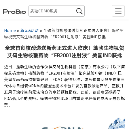
生物药发现

men
抗体蛋白药CDMO
Home
»
新闻&活动
»
全球首创核酸递送新药正式进入临床！蓬勃生
物祝贺艾码生物核酸药物“ER2001注射液”美国IND获批
质粒CDMO
全球首创核酸递送新药正式进入临床！蓬勃生物祝贺
慢病毒CDMO
艾码生物核酸药物“ER2001注射液”美国IND获批
近日，蓬勃生物的合作伙伴艾码生物科技（南京）有限公司（以下简
腺相关病毒CDMO
称艾码生物）核酸药物“ER2001注射液”临床试验申请（IND）已
美国食品药品监督管理局（FDA）获得批准。该药物是艾码生物第三
mRNA CDMO
代体内自组装siRNA核酸递送技术平台开发的首款候选产品，正被开
发用于治疗当前无法治愈的亨廷顿舞蹈症。此前，该药物还获得了
资源
FDA孤儿药的资格。蓬勃生物对此项目的重要里程碑达成表示热烈祝
贺。
关于我们
全球布局